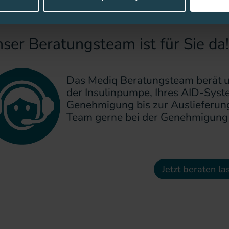
Diabetiker mit Magenentleerungsstörungen
ser Beratungsteam ist für Sie da!
Das Mediq Beratungsteam berät un
der Insulinpumpe, Ihres AID-Sys
Genehmigung bis zur Auslieferung
Team gerne bei der Genehmigung 
Jetzt beraten la