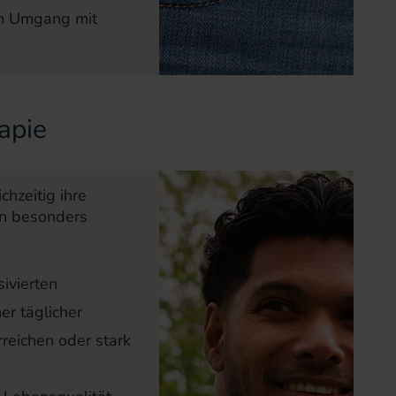
im Umgang mit
apie
hzeitig ihre
ren besonders
sivierten
r täglicher
rreichen oder stark