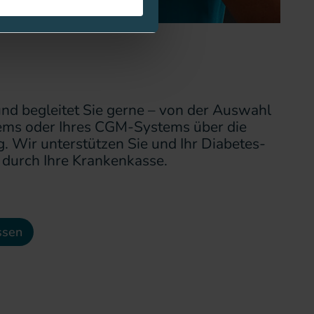
d begleitet Sie gerne – von der Auswahl
tems oder Ihres CGM-Systems über die
. Wir unterstützen Sie und Ihr Diabetes-
durch Ihre Krankenkasse.
ssen