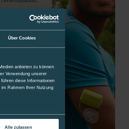
 Lebensqualität,
nschen.
 besonders nachts
rnehmung
Über Cookies
retenen diabetischen
rzhaften
 Medien anbieten zu können
eine Mengen
hrer Verwendung unserer
 führen diese Informationen
ge: morgendliche
ie im Rahmen Ihrer Nutzung
k (Folge:
hwangerschaft und
ng
Alle zulassen