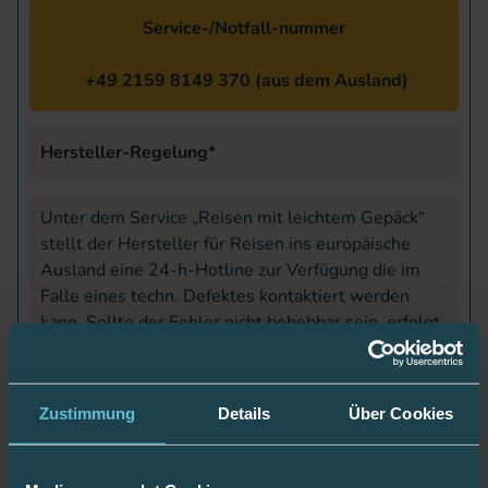
Service-/Notfall-nummer
+49 2159 8149 370 (aus dem Ausland)
Hersteller-Regelung*
Unter dem Service „Reisen mit leichtem Gepäck“
stellt der Hersteller für Reisen ins europäische
Ausland eine 24-h-Hotline zur Verfügung die im
Falle eines techn. Defektes kontaktiert werden
kann. Sollte der Fehler nicht behebbar sein, erfolgt
ein Austausch der Pumpe am Urlaubsort bis
spätestens zum Folgetag. Kurzzeitige
Überbrückung mit Pen.
Zustimmung
Details
Über Cookies
Dieser Service wurde aktuell eingestellt. In
Deutschland und innerhalb der EU (Bitte beachten;