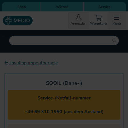
Direkt zum Inhalt
Direkt zur Hauptnavigation
Shop
Wissen
Service
Anmelden
Warenkorb
Menü
Suche
Insulinpumpentherapie
SOOIL (Dana-i)
Service-/Notfall-nummer
+49 69 310 1950 (aus dem Ausland)