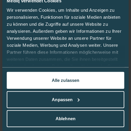
Mediq verwendet Cookies
gilt nicht für alle Regionen, wie Inseln, abgelegene
Wir verwenden Cookies, um Inhalte und Anzeigen zu
Gebiete, etc.) bietet Medtronic innerhalb von 24h
personalisieren, Funktionen für soziale Medien anbieten
einen Austausch an.
zu können und die Zugriffe auf unsere Website zu
analysieren. Außerdem geben wir Informationen zu Ihrer
Kontaktdaten zur Beantragung
Verwendung unserer Website an unsere Partner für
soziale Medien, Werbung und Analysen weiter. Unsere
Partner führen diese Informationen möglicherweise mit
Mediq Diabetes:
0800 3423973
(Mo.-Fr. 8.00-
weiteren Daten zusammen, die Sie ihnen bereitgestellt
17.30 Uhr) oder
haben oder die sie im Rahmen Ihrer Nutzung der Dienste
per Mail an
info@mediq-diabetes.de
gesammelt haben.
Alle zulassen
Medtronic Anmeldung: 0800 6464633
In dieser
Cookie-Richtlinie
erfahren Sie mehr darüber,
+49 2159 8149370 (aus dem Ausland)
wie wir Cookies verwenden.
Anpassen
Kosten
Ablehnen
Gebührenpflichtig