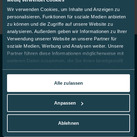
Mediq App
Wir verwenden Cookies, um Inhalte und Anzeigen zu
personalisieren, Funktionen für soziale Medien anbieten
zu können und die Zugriffe auf unsere Website zu
analysieren. Außerdem geben wir Informationen zu Ihrer
Verwendung unserer Website an unsere Partner für
soziale Medien, Werbung und Analysen weiter. Unsere
Partner führen diese Informationen möglicherweise mit
Top Themen
weiteren Daten zusammen, die Sie ihnen bereitgestellt
haben oder die sie im Rahmen Ihrer Nutzung der Dienste
CGM
gesammelt haben.
Blutzucker-Teststreifen
Alle zulassen
In dieser
Cookie-Richtlinie
erfahren Sie mehr darüber,
Insulin Pennadeln
wie wir Cookies verwenden.
Infusionssets
Anpassen
Insulinpumpenzubehör
Ablehnen
Hautdesinfektion
Produktwelt für Kinder