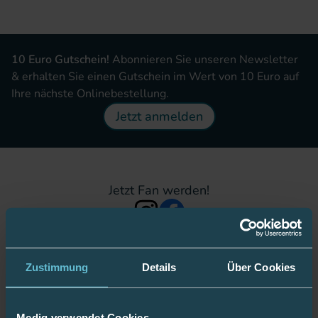
10 Euro Gutschein!
Abonnieren Sie unseren Newsletter
& erhalten Sie einen Gutschein im Wert von 10 Euro auf
Ihre nächste Onlinebestellung.
Jetzt anmelden
Jetzt Fan werden!
Bleiben Sie gut informiert:
Zustimmung
Details
Über Cookies
Mediq verwendet Cookies