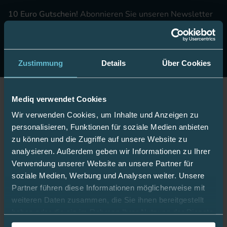
10 Euro Gutschein!
Abonnieren Sie unseren Newsletter
& erhalten Sie einen Gutschein im Wert von 10 Euro auf
Ihre nächste Onlinebestellung.
Jetzt anmelden
Zustimmung
Details
Über Cookies
Mediq verwendet Cookies
Jetzt Fan werden!
Wir verwenden Cookies, um Inhalte und Anzeigen zu
personalisieren, Funktionen für soziale Medien anbieten
zu können und die Zugriffe auf unsere Website zu
analysieren. Außerdem geben wir Informationen zu Ihrer
Bleiben Sie gut informiert:
Verwendung unserer Website an unsere Partner für
soziale Medien, Werbung und Analysen weiter. Unsere
Partner führen diese Informationen möglicherweise mit
weiteren Daten zusammen, die Sie ihnen bereitgestellt
Mediq App
haben oder die sie im Rahmen Ihrer Nutzung der Dienste
gesammelt haben.