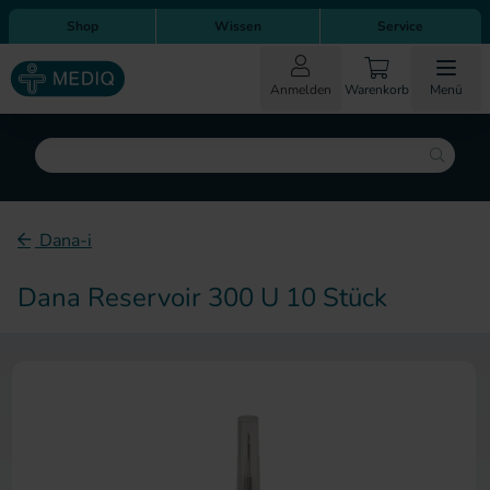
Direkt zum Inhalt
Direkt zur Hauptnavigation
Shop
Wissen
Service
Anmelden
Warenkorb
Menü
Suche
Dana-i
Dana Reservoir 300 U 10 Stück
Zum Ende der Bildergalerie sp