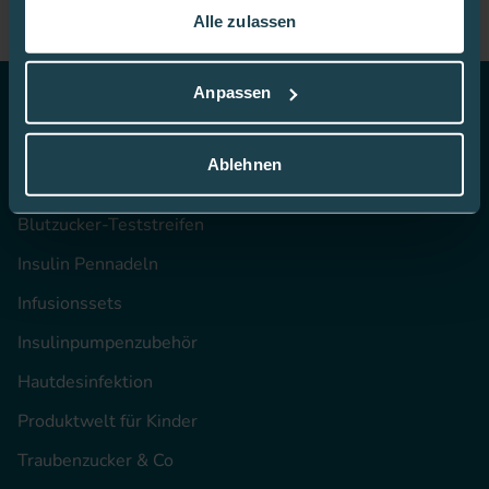
Alle zulassen
In dieser
Cookie-Richtlinie
erfahren Sie mehr darüber,
wie wir Cookies verwenden.
Anpassen
Top Themen
Ablehnen
CGM
Blutzucker-Teststreifen
Insulin Pennadeln
Infusionssets
Insulinpumpenzubehör
Hautdesinfektion
Produktwelt für Kinder
Traubenzucker & Co