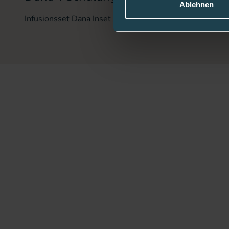
Ablehnen
Infusionsset Dana Inset für die Dana-i Insulinpumpe ric