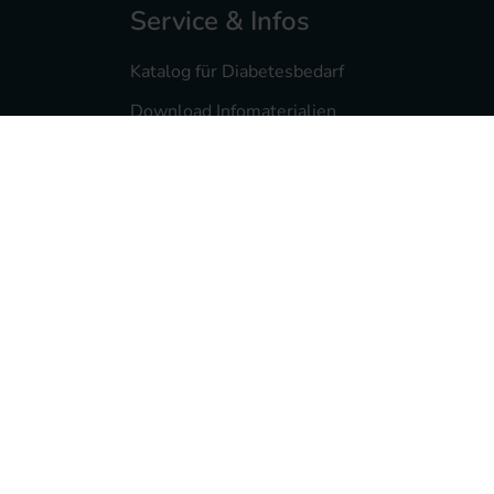
Service & Infos
Katalog für Diabetesbedarf
Download Infomaterialien
Diabetesmagazin feelfree
Service- & Infomaterialien
Pumpenberatung
Reklamationsservice
Wissenswertes
Veranstaltungen
Lexikon