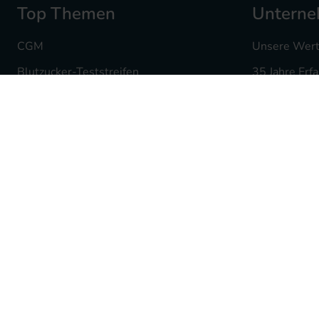
Top Themen
Untern
CGM
Unsere Wer
Blutzucker-Teststreifen
35 Jahre Erf
Insulin Pennadeln
Ihre Karriere
Infusionssets
Mediq Apot
Insulinpumpenzubehör
Fachgeschäf
Hautdesinfektion
Batterieent
Produktwelt für Kinder
Partnerschaf
Traubenzucker & Co
Lieferanten
Kochrezepte mit BE
Presse