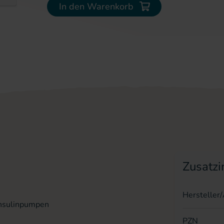
In den Warenkorb
erie springen
Zusatzi
Hersteller
 Insulinpumpen
PZN