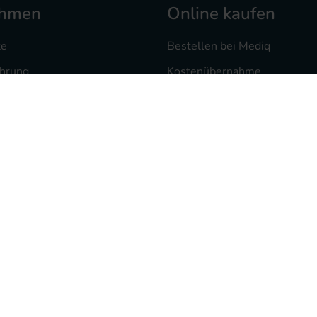
ehmen
Online kaufen
te
Bestellen bei Mediq
ahrung
Kostenübernahme
 bei uns
Versand und Zahlung
heke
Mediq Rezept-Scan App
te
Freiumschlag drucken
sorgung
Rezept vorab als Foto
ten
Widerrufsrecht
Kontakt
FAQ