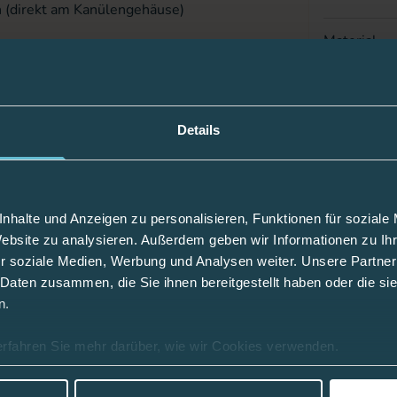
n (direkt am Kanülengehäuse)
Material
Durchmess
Details
Abkoppelb
en geeignet
Einstichwin
nhalte und Anzeigen zu personalisieren, Funktionen für soziale
Kanülenlän
Website zu analysieren. Außerdem geben wir Informationen zu I
r soziale Medien, Werbung und Analysen weiter. Unsere Partner
Schlauchlä
 Daten zusammen, die Sie ihnen bereitgestellt haben oder die s
n.
Kanüle einz
ach 2-3 Tagen gewechselt werden sollten.
isung Ihres Infusionssets.
erfahren Sie mehr darüber, wie wir Cookies verwenden.
Passend fü