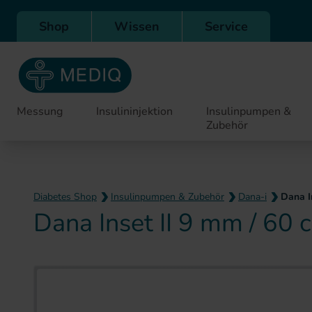
Direkt zur Hauptnavigation
Shop
Wissen
Service
Messung
Insulininjektion
Insulinpumpen &
Zubehör
Diabetes Shop
Insulinpumpen & Zubehör
Dana-i
Dana I
Dana Inset II 9 mm / 60 
Zum Ende der Bildergaler