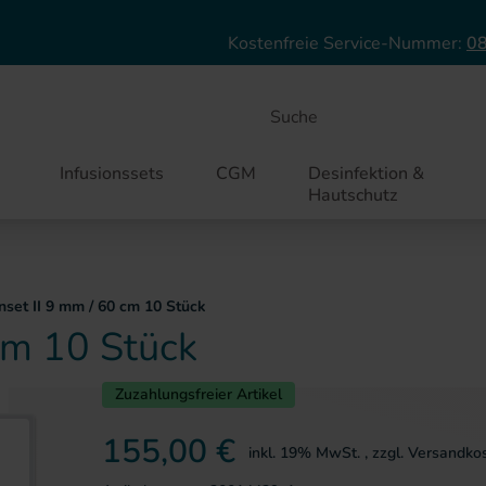
Direkt zum Inhalt
Kostenfreie Service-Nummer:
08
Suche
Infusionssets
CGM
Desinfektion &
Hautschutz
nset II 9 mm / 60 cm 10 Stück
cm 10 Stück
Zuzahlungsfreier Artikel
ie springen
155,00 €
inkl. 19% MwSt.
,
zzgl.
Versandko