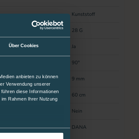
Kunststoff
er
28 G
Über Cookies
ar
Ja
kel
90°
 Medien anbieten zu können
ge
9 mm
hrer Verwendung unserer
 führen diese Informationen
nge
60 cm
ie im Rahmen Ihrer Nutzung
eln erhältlich
Nein
r Pumpe
DANA