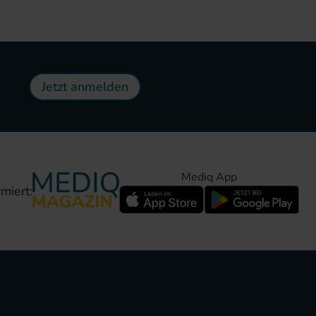
Jetzt anmelden
Mediq App
miert: