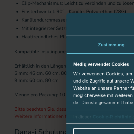
Clip-Mechanismus: Leicht zu verbinden und zu löse
Einstechwinkel: 90° - Kanüle: Polyurethan (28G)
Kanülendurchmesser: 0,36 mm
Mit integrierter Setzhilfe
Hautfreundliches Pflaster
Zustimmung
Kompatible Insulinpumpen: Für alle Dana Insulinpump
Mediq verwendet Cookies
Erhältlich in den Längen:
6 mm: 46 cm, 60 cm, 80 cm
Wir verwenden Cookies, um I
9 mm: 60 cm, 80 cm
und die Zugriffe auf unsere 
Website an unsere Partner fü
Menge pro Packung: 10 Stück
möglicherweise mit weiteren
der Dienste gesammelt habe
Bitte beachten Sie, dass Kunststoff- (Soft-) Kanülen n
Weitere Informationen finden Sie in der Gebrauchsanwe
In dieser
Cookie-Richtlinie
Dana-i Schulungsvideo auf Youtube