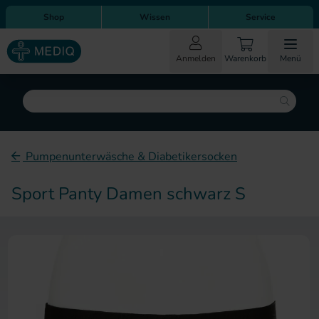
Direkt zum Inhalt
Direkt zur Hauptnavigation
Shop
Wissen
Service
Anmelden
Warenkorb
Menü
Suche
Pumpenunterwäsche & Diabetikersocken
Sport Panty Damen schwarz S
Zum Ende der Bildergalerie sp