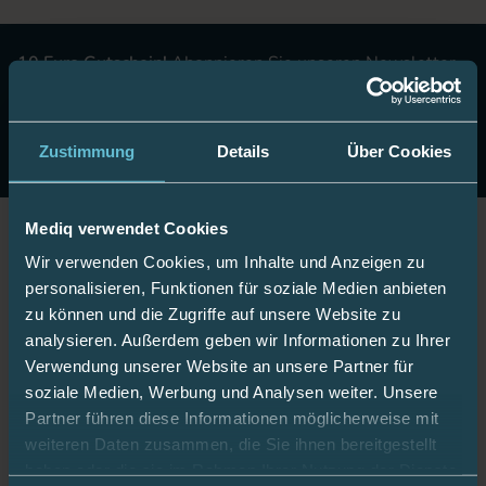
10 Euro Gutschein!
Abonnieren Sie unseren Newsletter
& erhalten Sie einen Gutschein im Wert von 10 Euro auf
Ihre nächste Onlinebestellung.
Jetzt anmelden
Zustimmung
Details
Über Cookies
Mediq verwendet Cookies
Jetzt Fan werden!
Wir verwenden Cookies, um Inhalte und Anzeigen zu
personalisieren, Funktionen für soziale Medien anbieten
zu können und die Zugriffe auf unsere Website zu
analysieren. Außerdem geben wir Informationen zu Ihrer
Verwendung unserer Website an unsere Partner für
Bleiben Sie gut informiert:
soziale Medien, Werbung und Analysen weiter. Unsere
Partner führen diese Informationen möglicherweise mit
weiteren Daten zusammen, die Sie ihnen bereitgestellt
Mediq App
haben oder die sie im Rahmen Ihrer Nutzung der Dienste