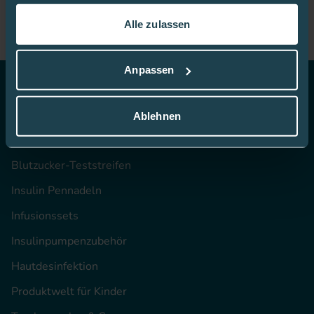
gesammelt haben.
Alle zulassen
In dieser
Cookie-Richtlinie
erfahren Sie mehr darüber,
wie wir Cookies verwenden.
Anpassen
Top Themen
Ablehnen
CGM
Blutzucker-Teststreifen
Insulin Pennadeln
Infusionssets
Insulinpumpenzubehör
Hautdesinfektion
Produktwelt für Kinder