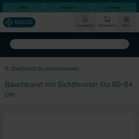
Direkt zum Inhalt
Direkt zur Hauptnavigation
Shop
Wissen
Service
Anmelden
Warenkorb
Menü
Suche
Bauchgurte für Insulinpumpen
Bauchband mit Sichtfenster lila 80-84
cm
Zum Ende der Bildergalerie sp