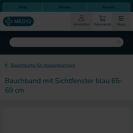
Direkt zum Inhalt
Direkt zur Hauptnavigation
Shop
Wissen
Service
Anmelden
Warenkorb
Menü
Suche
Bauchgurte für Insulinpumpen
Bauchband mit Sichtfenster blau 65-
69 cm
Zum Ende der Bildergalerie sp