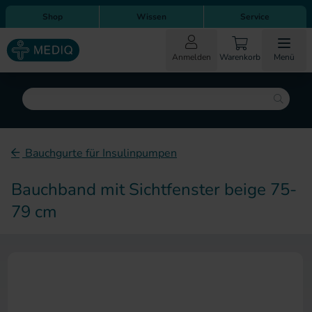
Direkt zum Inhalt
Direkt zur Hauptnavigation
Shop
Wissen
Service
Anmelden
Warenkorb
Menü
Suche
Bauchgurte für Insulinpumpen
Bauchband mit Sichtfenster beige 75-
79 cm
Zum Ende der Bildergalerie sp