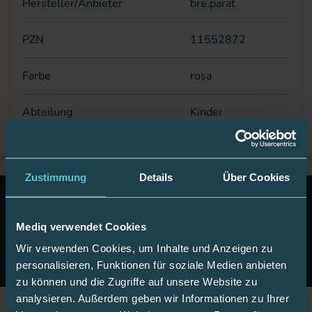
Hersteller/Anbieter
bre.parat
PZN
11552872
Farbe
rosa
Abteilung
Kinder
Zustimmung
Details
Über Cookies
10 Euro Gutschein!
Abonnieren Sie unseren Newsletter
& erhalten Sie einen Gutschein im Wert von 10 Euro auf
Mediq verwendet Cookies
Ihre nächste Onlinebestellung.
Wir verwenden Cookies, um Inhalte und Anzeigen zu
Jetzt anmelden
personalisieren, Funktionen für soziale Medien anbieten
zu können und die Zugriffe auf unsere Website zu
analysieren. Außerdem geben wir Informationen zu Ihrer