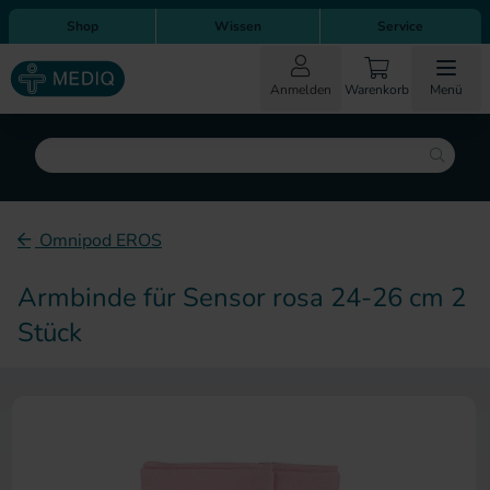
Direkt zum Inhalt
Direkt zur Hauptnavigation
Shop
Wissen
Service
Anmelden
Warenkorb
Menü
Suche
Omnipod EROS
Armbinde für Sensor rosa 24-26 cm 2
Stück
Zum Ende der Bildergalerie sp