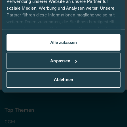
Verwendung unserer Website an unsere Partner für
Jetzt Fan werden!
soziale Medien, Werbung und Analysen weiter. Unsere
Partner führen diese Informationen möglicherweise mit
weiteren Daten zusammen, die Sie ihnen bereitgestellt
haben oder die sie im Rahmen Ihrer Nutzung der Dienste
gesammelt haben.
Bleiben Sie gut informiert:
Alle zulassen
In dieser
Cookie-Richtlinie
erfahren Sie mehr darüber,
wie wir Cookies verwenden.
Mediq App
Anpassen
Ablehnen
Top Themen
CGM