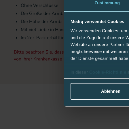
Zustimmung
Ohne Verschlüsse
Die Größe der Armbinden richtet sich nach dem Ar
Die Höhe der Armbinden: 12 cm
Mediq verwendet Cookies
Mit viel Liebe in Handarbeit hergestellt
Wir verwenden Cookies, um I
Im 2er-Pack erhältlich
und die Zugriffe auf unsere 
Website an unsere Partner fü
möglicherweise mit weiteren
Bitte beachten Sie, dass die Kosten für diesen Artikel
der Dienste gesammelt habe
von Ihrer Krankenkasse übernommen werden können.
In dieser
Cookie-Richtlinie
Ablehnen