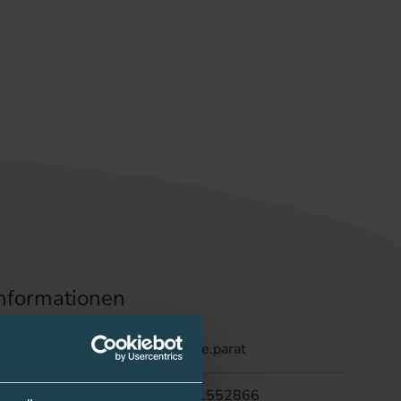
nformationen
/Anbieter
bre.parat
11552866