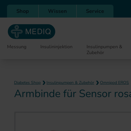
Direkt zur Hauptnavigation
Shop
Wissen
Service
Messung
Insulininjektion
Insulinpumpen &
Zubehör
Diabetes Shop
Insulinpumpen & Zubehör
Omnipod EROS
Armbinde für Sensor ros
Zum Ende der Bildergaler