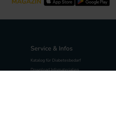
Service & Infos
Katalog für Diabetesbedarf
Download Infomaterialien
Diabetesmagazin feelfree
Service- & Infomaterialien
Pumpenberatung
Reklamationsservice