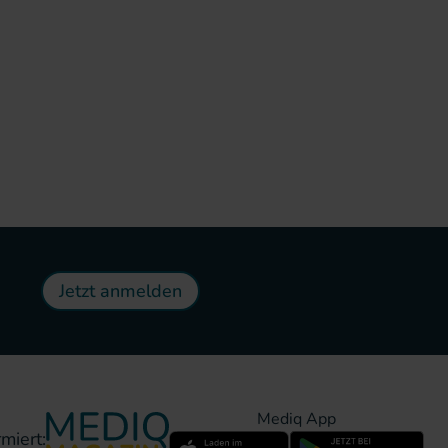
Jetzt anmelden
Mediq App
miert: