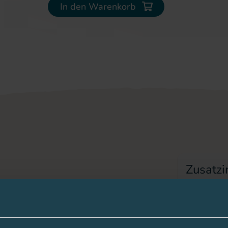
In den Warenkorb
Zusatzi
Hersteller
al gefertigt
PZN