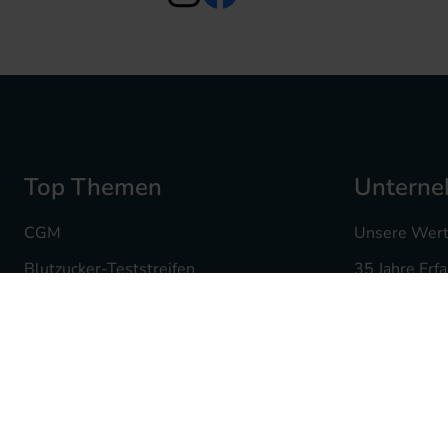
Top Themen
Untern
CGM
Unsere Wer
Blutzucker-Teststreifen
35 Jahre Erf
Insulin Pennadeln
Ihre Karriere
Infusionssets
Mediq Apot
Insulinpumpenzubehör
Fachgeschäf
Hautdesinfektion
Batterieent