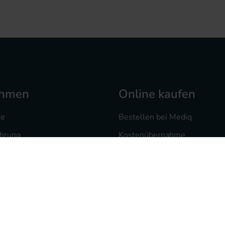
ehmen
Online kaufen
te
Bestellen bei Mediq
ahrung
Kostenübernahme
 bei uns
Versand und Zahlung
heke
Mediq Rezept-Scan App
te
Freiumschlag drucken
sorgung
Rezept vorab als Foto