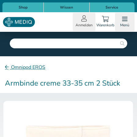
Direkt zum Inhalt
Direkt zur Hauptnavigation
Shop
Wissen
Service
Anmelden
Warenkorb
Menü
Suche
Omnipod EROS
Armbinde creme 33-35 cm 2 Stück
Zum Ende der Bildergalerie sp