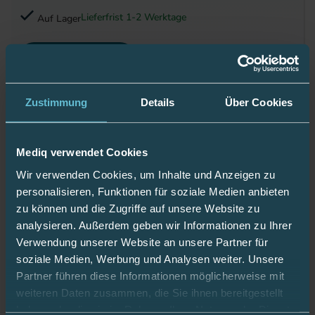
Lieferfrist 1-2 Werktage
Auf Lager
Details ansehen
Zustimmung
Details
Über Cookies
Pedosan Fusscreme 15% Urea 100
ml
Artikelnummer: 15238374
Mediq verwendet Cookies
8,90 €
Wir verwenden Cookies, um Inhalte und Anzeigen zu
inkl. 19% MwSt.
,
zzgl.
Versandkosten
personalisieren, Funktionen für soziale Medien anbieten
Die pflegende Fußcreme mit Shea-Butter und Urea -
zu können und die Zugriffe auf unsere Website zu
ideal zur Behandlung extrem trockener Fußhaut
analysieren. Außerdem geben wir Informationen zu Ihrer
Verwendung unserer Website an unsere Partner für
Lieferfrist 1-2 Werktage
Auf Lager
soziale Medien, Werbung und Analysen weiter. Unsere
Partner führen diese Informationen möglicherweise mit
Details ansehen
weiteren Daten zusammen, die Sie ihnen bereitgestellt
haben oder die sie im Rahmen Ihrer Nutzung der Dienste