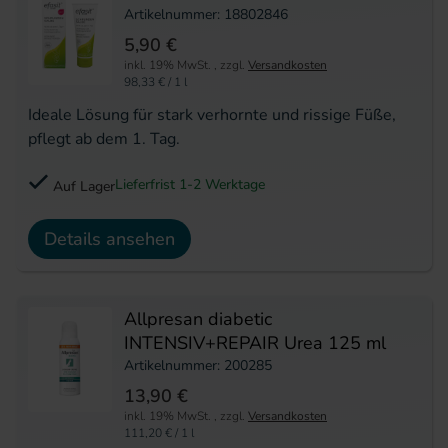
Artikelnummer: 18802846
5,90 €
inkl. 19% MwSt.
,
zzgl.
Versandkosten
98,33 €
/ 1 l
Ideale Lösung für stark verhornte und rissige Füße,
pflegt ab dem 1. Tag.
Lieferfrist 1-2 Werktage
Auf Lager
Details ansehen
Allpresan diabetic
INTENSIV+REPAIR Urea 125 ml
Artikelnummer: 200285
13,90 €
inkl. 19% MwSt.
,
zzgl.
Versandkosten
111,20 €
/ 1 l