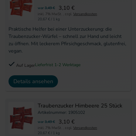
3,10 €
war
3,49 €
inkl. 7% MwSt.
,
zzgl.
Versandkosten
20,67 €
/ 1 kg
Praktische Helfer bei einer Unterzuckerung: die
Traubenzucker-Würfel – schnell zur Hand und leicht
zu öffnen. Mit leckerem Pfirsichgeschmack, glutenfrei,
vegan.
Lieferfrist 1-2 Werktage
Auf Lager
Details ansehen
Traubenzucker Himbeere 25 Stück
Artikelnummer: 1905102
3,10 €
war
3,49 €
inkl. 7% MwSt.
,
zzgl.
Versandkosten
20,67 €
/ 1 kg