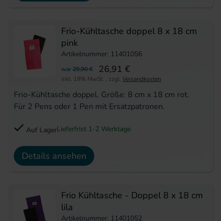
Frio-Kühltasche doppel 8 x 18 cm
pink
Artikelnummer: 11401056
26,91 €
war
29,90 €
inkl. 19% MwSt.
,
zzgl.
Versandkosten
Frio-Kühltasche doppel. Größe: 8 cm x 18 cm rot.
Für 2 Pens oder 1 Pen mit Ersatzpatronen.
Lieferfrist 1-2 Werktage
Auf Lager
Details ansehen
Frio Kühltasche - Doppel 8 x 18 cm
lila
Artikelnummer: 11401052