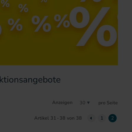
Aktionsangebote
Anzeigen
pro Seite
Seite
Previous Page
Artikel
31
-
38
von
38
1
2