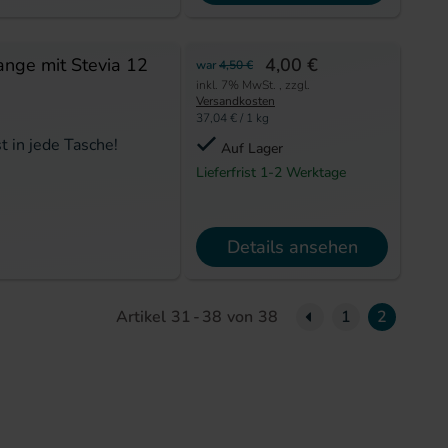
ange mit Stevia 12
4,00 €
war
4,50 €
inkl. 7% MwSt.
,
zzgl.
Versandkosten
37,04 €
/ 1 kg
t in jede Tasche!
Auf Lager
Lieferfrist 1-2 Werktage
Details ansehen
Seite
Previous Page
Artikel
31
-
38
von
38
1
2