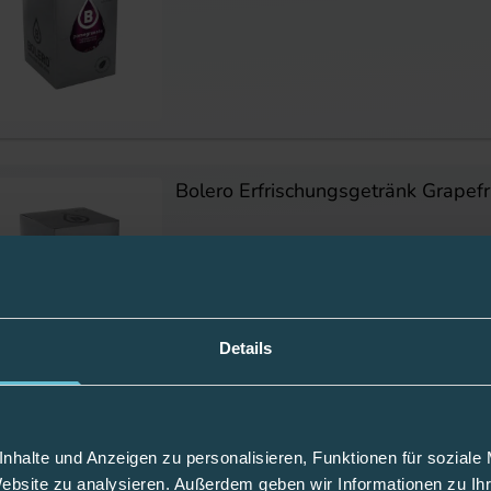
Bolero Erfrischungsgetränk Grapefr
Artikelnummer: 226205
Keine Kiste, keine Flasche – Bolero pass
Details
nhalte und Anzeigen zu personalisieren, Funktionen für soziale
Bolero Erfrischungsgetränk Birne m
Website zu analysieren. Außerdem geben wir Informationen zu I