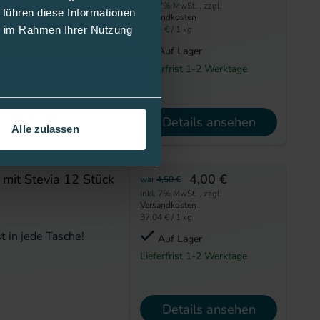
inkl. 7% MwSt.
,
zzgl.
 führen diese Informationen
Versandkosten
ie im Rahmen Ihrer Nutzung
37,04 €
/ 1 kg
t in jede Tasche!
Auf Lager
Lieferfrist 1-2 Werktage
Details ansehen
Alle zulassen
mit Stevia 12 Stück
4,00 €
war
4,50 €
inkl. 7% MwSt.
,
zzgl.
Versandkosten
37,04 €
/ 1 kg
t in jede Tasche!
Auf Lager
Lieferfrist 1-2 Werktage
Details ansehen