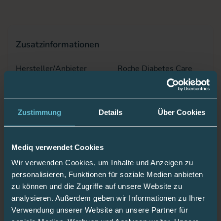
Zusatzinformationen
Hersteller/Anbieter
Roche Diabetes Care
PZN
14213923
Zustimmung
Details
Über Cookies
Material
Stahl
Durchmesser
0,36 mm
Mediq verwendet Cookies
Wir verwenden Cookies, um Inhalte und Anzeigen zu
Abkoppelbar
Ja
personalisieren, Funktionen für soziale Medien anbieten
zu können und die Zugriffe auf unsere Website zu
Einstichwinkel
90°
analysieren. Außerdem geben wir Informationen zu Ihrer
Verwendung unserer Website an unsere Partner für