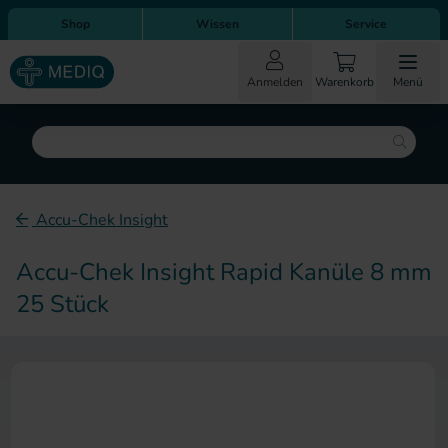
Direkt zum Inhalt
Direkt zur Hauptnavigation
Shop
Wissen
Service
Anmelden
Warenkorb
Menü
Suche
Accu-Chek Insight
Accu-Chek Insight Rapid Kanüle 8 mm
25 Stück
Zum Ende der Bildergalerie sp