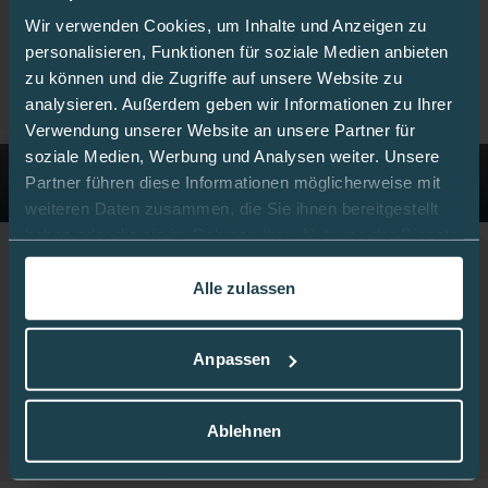
Wir verwenden Cookies, um Inhalte und Anzeigen zu
personalisieren, Funktionen für soziale Medien anbieten
zu können und die Zugriffe auf unsere Website zu
analysieren. Außerdem geben wir Informationen zu Ihrer
Verwendung unserer Website an unsere Partner für
soziale Medien, Werbung und Analysen weiter. Unsere
Partner führen diese Informationen möglicherweise mit
weiteren Daten zusammen, die Sie ihnen bereitgestellt
haben oder die sie im Rahmen Ihrer Nutzung der Dienste
gesammelt haben.
Weisse Schokolade No Sugar Added 80 g
Alle zulassen
2,20 €
27,50 €
/ 1 kg
In dieser
Cookie-Richtlinie
erfahren Sie mehr darüber,
inkl. 7% MwSt.
,
zzgl.
Versandkosten
wie wir Cookies verwenden.
Anpassen
Details ansehen
Ablehnen