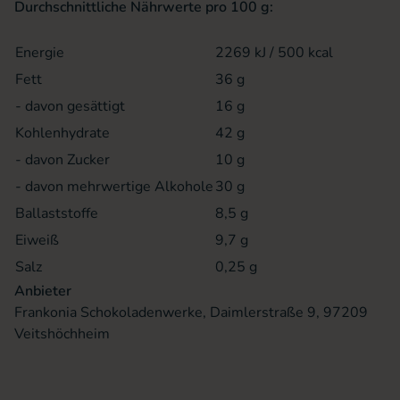
Durchschnittliche Nährwerte pro 100 g:
Energie
2269 kJ / 500 kcal
Fett
36 g
- davon gesättigt
16 g
Kohlenhydrate
42 g
- davon Zucker
10 g
- davon mehrwertige Alkohole
30 g
Ballaststoffe
8,5 g
Eiweiß
9,7 g
Salz
0,25 g
Anbieter
Frankonia Schokoladenwerke, Daimlerstraße 9, 97209
Veitshöchheim