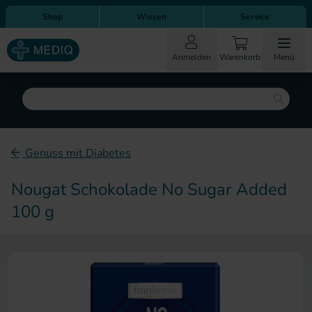
Direkt zum Inhalt
Direkt zur Hauptnavigation
Shop
Wissen
Service
Anmelden
Warenkorb
Menü
Suche
Genuss mit Diabetes
Nougat Schokolade No Sugar Added
100 g
Zum Ende der Bildergalerie sp