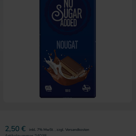
Zum Anfang der Bildergalerie 
2,50 €
inkl. 7% MwSt.
,
zzgl.
Versandkosten
Artikelnummer
24038