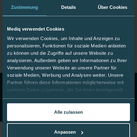
Zustimmung
Details
Über Cookies
Hersteller/Anbieter
Diasticker
Passend für Sensor
Dexcom G6
Mediq verwendet Cookies
Wir verwenden Cookies, um Inhalte und Anzeigen zu
Farbe
blau
personalisieren, Funktionen für soziale Medien anbieten
zu können und die Zugriffe auf unsere Website zu
analysieren. Außerdem geben wir Informationen zu Ihrer
Verwendung unserer Website an unsere Partner für
soziale Medien, Werbung und Analysen weiter. Unsere
Partner führen diese Informationen möglicherweise mit
10 Euro Gutschein!
Abonnieren Sie unseren Newsletter
weiteren Daten zusammen, die Sie ihnen bereitgestellt
& erhalten Sie einen Gutschein im Wert von 10 Euro auf
haben oder die sie im Rahmen Ihrer Nutzung der Dienste
Ihre nächste Onlinebestellung.
gesammelt haben.
Jetzt anmelden
Alle zulassen
In dieser
Cookie-Richtlinie
erfahren Sie mehr darüber,
wie wir Cookies verwenden.
Anpassen