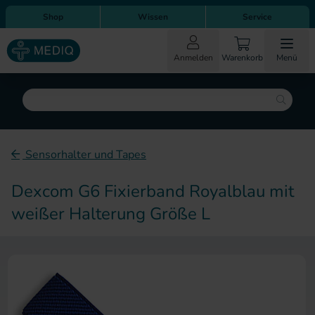
Direkt zum Inhalt
Direkt zur Hauptnavigation
Shop
Wissen
Service
Anmelden
Warenkorb
Menü
Suche
Sensorhalter und Tapes
Dexcom G6 Fixierband Royalblau mit
weißer Halterung Größe L
Zum Ende der Bildergalerie sp