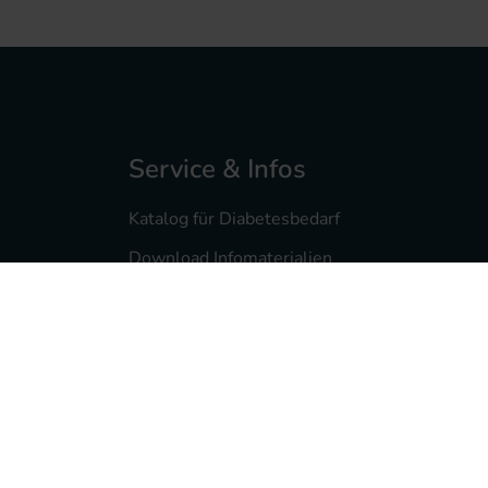
Service & Infos
Katalog für Diabetesbedarf
Download Infomaterialien
Diabetesmagazin feelfree
Service- & Infomaterialien
Pumpenberatung
Reklamationsservice
Wissenswertes