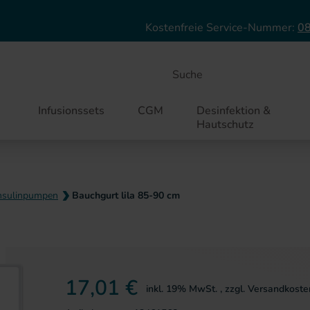
Direkt zum Inhalt
Kostenfreie Service-Nummer:
08
Suche
Infusionssets
CGM
Desinfektion &
Hautschutz
Insulinpumpen
Bauchgurt lila 85-90 cm
ie springen
17,01 €
inkl. 19% MwSt.
,
zzgl.
Versandkoste