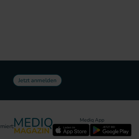
Jetzt anmelden
Mediq App
miert: