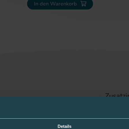
In den Warenkorb
Zusatzi
Hersteller
miband, das mit weichem Jersey
Details
PZN