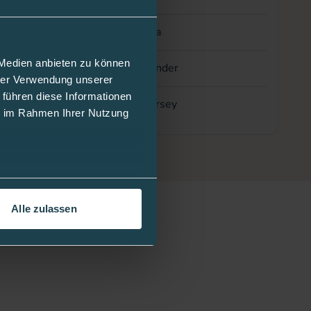
lila
 Medien anbieten zu können
Kinder
hrer Verwendung unserer
 führen diese Informationen
Jersey
ie im Rahmen Ihrer Nutzung
Alle zulassen