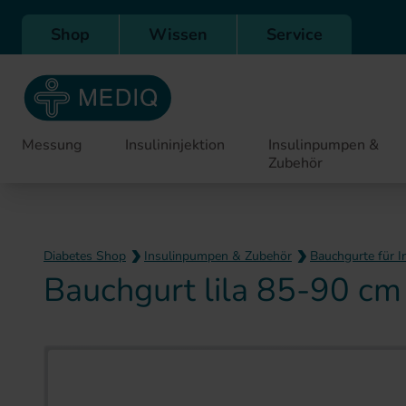
Direkt zur Hauptnavigation
Shop
Wissen
Service
Messung
Insulininjektion
Insulinpumpen &
Zubehör
Diabetes Shop
Insulinpumpen & Zubehör
Bauchgurte für 
Bauchgurt lila 85-90 cm
Zum Ende der Bildergaler