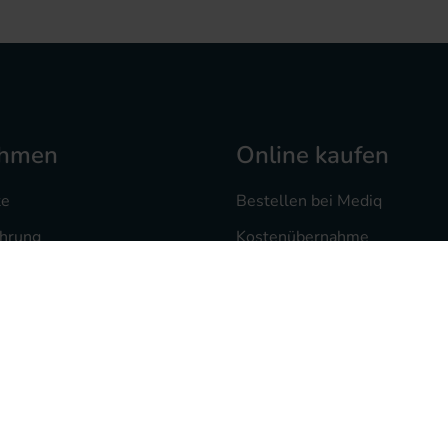
ehmen
Online kaufen
te
Bestellen bei Mediq
ahrung
Kostenübernahme
 bei uns
Versand und Zahlung
heke
Mediq Rezept-Scan App
te
Freiumschlag drucken
sorgung
Rezept vorab als Foto
ten
Widerrufsrecht