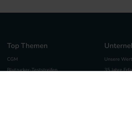
Top Themen
Untern
CGM
Unsere Wer
Blutzucker-Teststreifen
35 Jahre Erf
Insulin Pennadeln
Ihre Karriere
Infusionssets
Mediq Apot
Insulinpumpenzubehör
Fachgeschäf
Hautdesinfektion
Batterieent
Produktwelt für Kinder
Partnerschaf