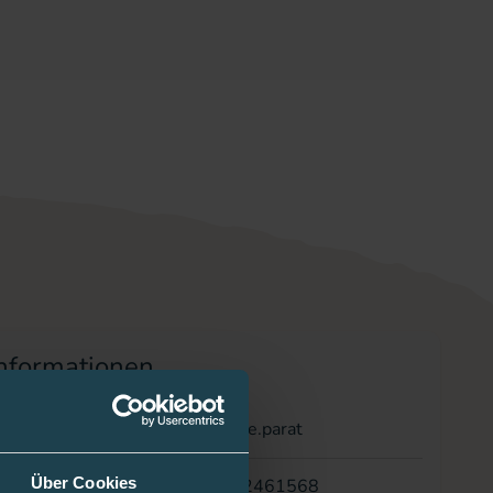
nformationen
/Anbieter
bre.parat
Über Cookies
12461568