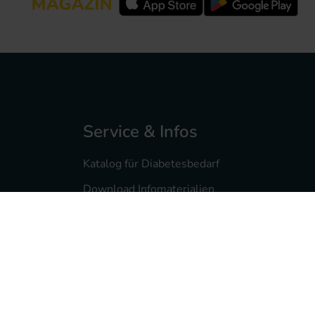
Service & Infos
Katalog für Diabetesbedarf
Download Infomaterialien
Diabetesmagazin feelfree
Service- & Infomaterialien
Pumpenberatung
Reklamationsservice