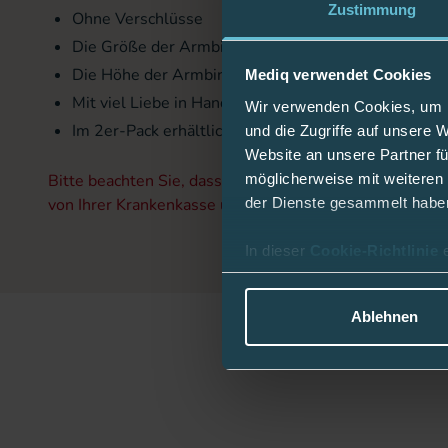
Zustimmung
Ohne Verschlüsse
Die Größe der Armbinden richtet sich nach dem Ar
Die Höhe der Armbinden: 12 cm
Mediq verwendet Cookies
Mit viel Liebe in Handarbeit hergestellt
Wir verwenden Cookies, um I
Im 2er-Pack erhältlich
und die Zugriffe auf unsere 
Website an unsere Partner fü
möglicherweise mit weiteren
Bitte beachten Sie, dass die Kosten für diesen Artikel
der Dienste gesammelt habe
von Ihrer Krankenkasse übernommen werden können.
In dieser
Cookie-Richtlinie
Ablehnen