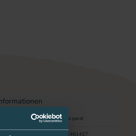
nformationen
/Anbieter
bre.parat
12461427