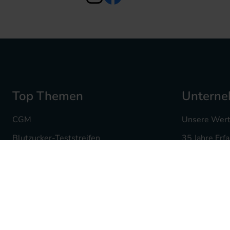
Top Themen
Untern
CGM
Unsere Wer
Blutzucker-Teststreifen
35 Jahre Erf
Insulin Pennadeln
Ihre Karriere
Infusionssets
Mediq Apot
Insulinpumpenzubehör
Fachgeschäf
Hautdesinfektion
Batterieent