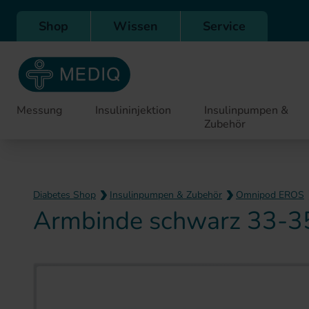
Direkt zur Hauptnavigation
Shop
Wissen
Service
Messung
Insulininjektion
Insulinpumpen &
Zubehör
Diabetes Shop
Insulinpumpen & Zubehör
Omnipod EROS
Armbinde schwarz 33-35
Zum Ende der Bildergaler