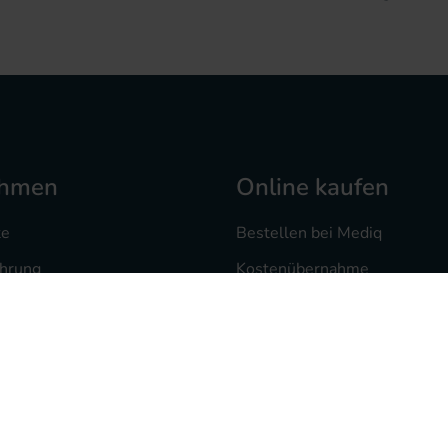
ehmen
Online kaufen
te
Bestellen bei Mediq
ahrung
Kostenübernahme
 bei uns
Versand und Zahlung
heke
Mediq Rezept-Scan App
te
Freiumschlag drucken
sorgung
Rezept vorab als Foto