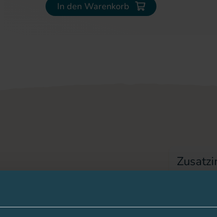
In den Warenkorb
Zusatzi
Hersteller
al gefertigt
PZN