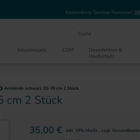
Direkt zum Inhalt
Kostenfreie Service-Nummer:
08
Suche
Infusionssets
CGM
Desinfektion &
Hautschutz
Armbinde schwarz 33-35 cm 2 Stück
 cm 2 Stück
ie springen
35,00 €
inkl. 19% MwSt.
,
zzgl.
Versandkoste