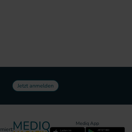
Jetzt anmelden
Mediq App
miert: